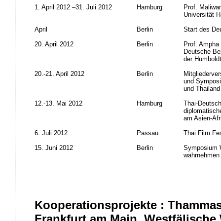
1. April 2012 –31. Juli 2012
Hamburg
Prof. Maliwa
Universität 
April
Berlin
Start des D
20. April 2012
Berlin
Prof. Ampha O
Deutsche Bez
der Humboldt
20.-21. April 2012
Berlin
Mitgliederve
und Symposi
und Thailand
12.-13. Mai 2012
Hamburg
Thai-Deutsch
diplomatisch
am Asien-Afri
6. Juli 2012
Passau
Thai Film Fes
15. Juni 2012
Berlin
Symposium Wi
wahrnehmen a
Kooperationsprojekte : Thammasa
Frankfurt am Main, Westfälische