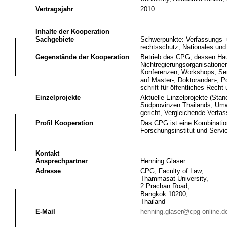
Vertragsjahr
2010
Inhalte der Kooperation
Sachgebiete
Schwerpunkte: Verfassungs- u
rechtsschutz, Nationales un
Gegenstände der Kooperation
Betrieb des CPG, dessen Haup
Nichtregierungsorganisatione
Konferenzen, Workshops, Sem
auf Master-, Doktoranden-, P
schrift für öffentliches Rech
Einzelprojekte
Aktuelle Einzelprojekte (Sta
Südprovinzen Thailands, Umwe
gericht, Vergleichende Verfa
Profil Kooperation
Das CPG ist eine Kombinatio
Forschungsinstitut und Servi
Kontakt
Ansprechpartner
Henning Glaser
Adresse
CPG, Faculty of Law,
Thammasat University,
2 Prachan Road,
Bangkok 10200,
Thailand
E-Mail
henning.glaser@cpg-online.d