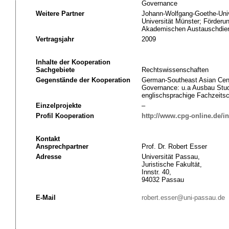
Governance
Weitere Partner
Johann-Wolfgang-Goethe-Univ
Universität Münster; Förder
Akademischen Austauschdie
Vertragsjahr
2009
Inhalte der Kooperation
Sachgebiete
Rechtswissenschaften
Gegenstände der Kooperation
German-Southeast Asian Cent
Governance: u.a Ausbau Stud
englischsprachige Fachzeitsch
Einzelprojekte
–
Profil Kooperation
http://www.cpg-online.de/i
Kontakt
Ansprechpartner
Prof. Dr. Robert Esser
Adresse
Universität Passau,
Juristische Fakultät,
Innstr. 40,
94032 Passau
E-Mail
robert.esser@uni-passau.de