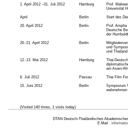
1. April 2012 –31. Juli 2012
Hamburg
Prof. Maliwa
Universität 
April
Berlin
Start des D
20. April 2012
Berlin
Prof. Ampha O
Deutsche Bez
der Humboldt
20.-21. April 2012
Berlin
Mitgliederve
und Symposi
und Thailand
12.-13. Mai 2012
Hamburg
Thai-Deutsch
diplomatisch
am Asien-Afri
6. Juli 2012
Passau
Thai Film Fes
15. Juni 2012
Berlin
Symposium Wi
wahrnehmen a
(Visited 140 times, 1 visits today)
DTAN Deutsch-Thailändisches Akademisches 
E-Mail :
informat