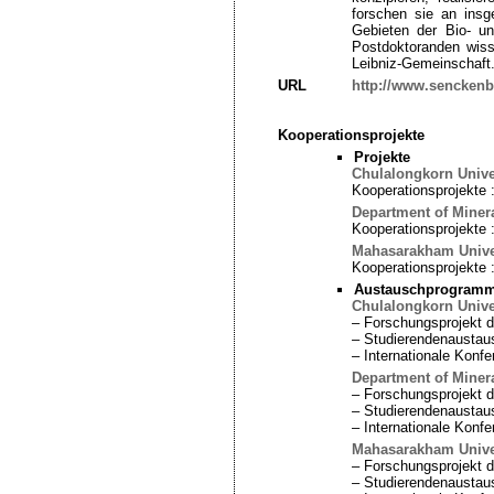
forschen sie an insg
Gebieten der Bio- u
Postdoktoranden wiss
Leibniz-Gemeinschaft
URL
http://www.senckenb
Kooperationsprojekte
Projekte
Chulalongkorn Unive
Kooperationsprojekte 
Department of Minera
Kooperationsprojekte 
Mahasarakham Unive
Kooperationsprojekte 
Austauschprogram
Chulalongkorn Unive
– Forschungsprojekt
– Studierendenaustaus
– Internationale Kon
Department of Minera
– Forschungsprojekt
– Studierendenaustaus
– Internationale Kon
Mahasarakham Unive
– Forschungsprojekt
– Studierendenaustaus