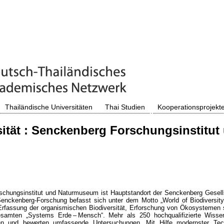
Thailändische Universitäten
Thai Studien
Kooperationsprojekt
ität : Senckenberg Forschungsinstitut
chungsinstitut und Naturmuseum ist Hauptstandort der Senckenberg Gesells
Senckenberg-Forschung befasst sich unter dem Motto „World of Biodiversity
Erfassung der organismischen Biodiversität, Erforschung von Ökosystemen 
samten „Systems Erde – Mensch“. Mehr als 250 hochqualifizierte Wissen
eren und bewerten umfassende Untersuchungen. Mit Hilfe modernster Tec