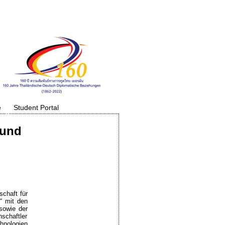
e
Student Portal
 und
chaft für
“ mit den
sowie der
schaftler
hnologien