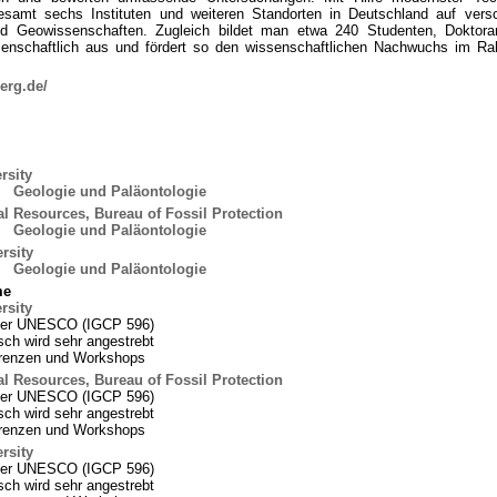
esamt sechs Instituten und weiteren Standorten in Deutschland auf vers
nd Geowissenschaften. Zugleich bildet man etwa 240 Studenten, Doktor
enschaftlich aus und fördert so den wissenschaftlichen Nachwuchs im R
.
erg.de/
rsity
:
Geologie und Paläontologie
l Resources, Bureau of Fossil Protection
:
Geologie und Paläontologie
rsity
:
Geologie und Paläontologie
me
rsity
 der UNESCO (IGCP 596)
ch wird sehr angestrebt
ferenzen und Workshops
l Resources, Bureau of Fossil Protection
 der UNESCO (IGCP 596)
ch wird sehr angestrebt
ferenzen und Workshops
rsity
 der UNESCO (IGCP 596)
ch wird sehr angestrebt