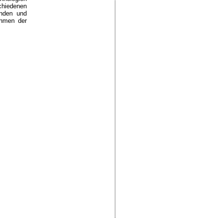
chiedenen
anden und
ahmen der