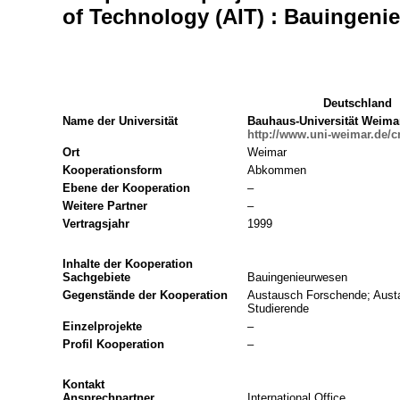
of Technology (AIT) : Bauingeni
Deutschland
Name der Universität
Bauhaus-Universität Weima
http://www.uni-weimar.de/c
Ort
Weimar
Kooperationsform
Abkommen
Ebene der Kooperation
–
Weitere Partner
–
Vertragsjahr
1999
Inhalte der Kooperation
Sachgebiete
Bauingenieurwesen
Gegenstände der Kooperation
Austausch Forschende; Austa
Studierende
Einzelprojekte
–
Profil Kooperation
–
Kontakt
Ansprechpartner
International Office