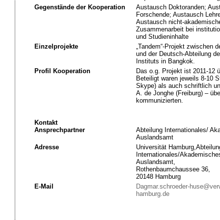
Gegenstände der Kooperation
Austausch Doktoranden; Aus
Forschende; Austausch Lehr
Austausch nicht-akademische
Zusammenarbeit bei instituti
und Studieninhalte
Einzelprojekte
„Tandem“-Projekt zwischen de
und der Deutsch-Abteilung d
Instituts in Bangkok.
Profil Kooperation
Das o.g. Projekt ist 2011-12 
Beteiligt waren jeweils 8-10 
Skype) als auch schriftlich u
A. de Jonghe (Freiburg) – üb
kommunizierten.
Kontakt
Ansprechpartner
Abteilung Internationales/ A
Auslandsamt
Adresse
Universität Hamburg,Abteilun
Internationales/Akademische
Auslandsamt,
Rothenbaumchaussee 36,
20148 Hamburg
E-Mail
Dagmar.schroeder-huse@verw
hamburg.de