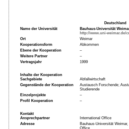
Deutschland
Name der Universität
Bauhaus-Universität Weima
http://www.uni-weimar.de/c
Ort
Weimar
Kooperationsform
Abkommen
Ebene der Kooperation
–
Weitere Partner
–
Vertragsjahr
1999
Inhalte der Kooperation
Sachgebiete
Abfallwirtschaft
Gegenstände der Kooperation
Austausch Forschende; Austa
Studierende
Einzelprojekte
–
Profil Kooperation
–
Kontakt
Ansprechpartner
International Office
Adresse
Bauhaus-Universität Weimar, 
Office,