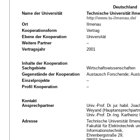
Deutschland
Name der Universität
Technische Universität Ilm
http://www.tu-ilmenau.de/
Ort
Ilmenau
Kooperationsform
Vertrag
Ebene der Kooperation
Universität
Weitere Partner
–
Vertragsjahr
2001
Inhalte der Kooperation
Sachgebiete
Wirtschaftswissenschaften
Gegenstände der Kooperation
Austausch Forschende; Austa
Einzelprojekte
–
Profil Kooperation
–
Kontakt
Ansprechpartner
Univ.-Prof. Dr. jur. habil. Joa
Weyand (Hauptansprechpartn
Univ.-Prof. Dr.-Ing. Karlhein
Adresse
Technische Universität Ilmen
Fakultät für Elektrotechnik u
Informationstechnik,
Ehrenbergstraße 29,
98693 Ilmenau