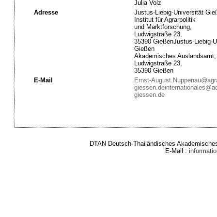
Julia Volz
Adresse
Justus-Liebig-Universität Gie
Institut für Agrarpolitik
und Marktforschung,
Ludwigstraße 23,
35390 GießenJustus-Liebig-Un
Gießen
Akademisches Auslandsamt,
Ludwigstraße 23,
35390 Gießen
E-Mail
Ernst-August.Nuppenau@agra
giessen.de
internationales@a
giessen.de
DTAN Deutsch-Thailändisches Akademisches 
E-Mail :
informat