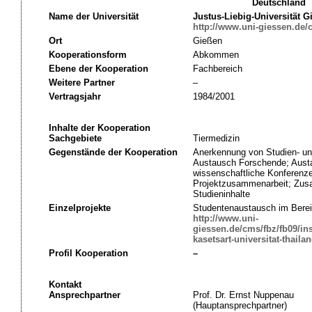
Deutschland
Name der Universität
Justus-Liebig-Universität G
http://www.uni-giessen.de/
Ort
Gießen
Kooperationsform
Abkommen
Ebene der Kooperation
Fachbereich
Weitere Partner
–
Vertragsjahr
1984/2001
Inhalte der Kooperation
Sachgebiete
Tiermedizin
Gegenstände der Kooperation
Anerkennung von Studien- un
Austausch Forschende; Aust
wissenschaftliche Konferenz
Projektzusammenarbeit; Zus
Studieninhalte
Einzelprojekte
Studentenaustausch im Berei
http://www.uni-
giessen.de/cms/fbz/fb09/in
kasetsart-universitat-thaila
Profil Kooperation
–
Kontakt
Ansprechpartner
Prof. Dr. Ernst Nuppenau
(Hauptansprechpartner)