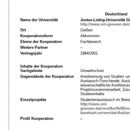
Deutschland
Name der Universität
Justus-Liebig-Universität G
http://www.uni-giessen.de/
Ort
Gießen
Kooperationsform
Abkommen
Ebene der Kooperation
Fachbereich
Weitere Partner
–
Vertragsjahr
1984/2001
Inhalte der Kooperation
Sachgebiete
Umweltschutz
Gegenstände der Kooperation
Anerkennung von Studien- un
Austausch Forschende; Aust
wissenschaftliche Konferenz
Projektzusammenarbeit; Zus
Studieninhalte
Einzelprojekte
Studentenaustausch im Berei
http://www.uni-
giessen.de/cms/fbz/fb09/in
kasetsart-universitat-thaila
Profil Kooperation
–