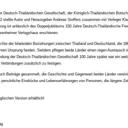
Deutsch-Thailändischen Gesellschaft, der Königlich-Thailändischen Botscha
12 stellte Autor und Herausgeber Andreas Stoffers zusammen mit Verleger Klau
hung ist anlässlich des Doppeljubiläums 150 Jahre Deutsch-Thailändische Fr
osenheimer Verlagshaus erschienen.
hte der bilateralen Beziehungen zwischen Thailand und Deutschland, die 18
ihren Ursprung fanden. Seitdem pflegen beide Länder einen regen Austausch i
dung der Deutsch-Thailändischen Gesellschaft 100 Jahre später war ein weite
 Verbindungen zusätzlich zu festigen.
uch Beiträge gesammelt, die Geschichte und Gegenwart beider Länder vereini
 persönliche Eindrücke und Lebenserfahrungen von Personen, die längere Zei
lischen Version erhältlich!
ag