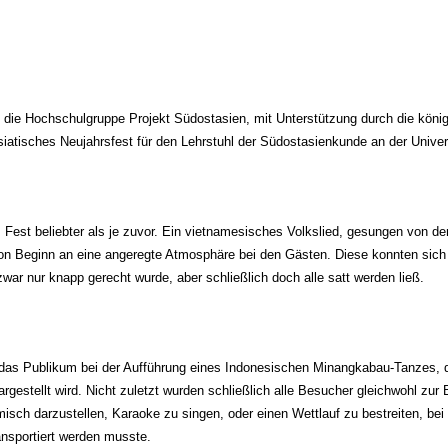
die Hochschulgruppe Projekt Südostasien, mit Unterstützung durch die königl
asiatisches Neujahrsfest für den Lehrstuhl der Südostasienkunde an der Unive
Fest beliebter als je zuvor. Ein vietnamesisches Volkslied, gesungen von d
von Beginn an eine angeregte Atmosphäre bei den Gästen. Diese konnten sich
ar nur knapp gerecht wurde, aber schließlich doch alle satt werden ließ.
das Publikum bei der Aufführung eines Indonesischen Minangkabau-Tanzes, der
gestellt wird. Nicht zuletzt wurden schließlich alle Besucher gleichwohl zur B
isch darzustellen, Karaoke zu singen, oder einen Wettlauf zu bestreiten, be
nsportiert werden musste.