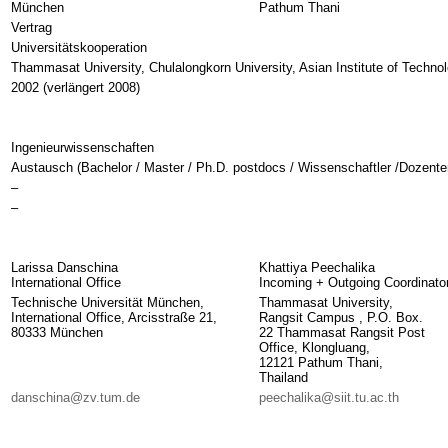
München
Pathum Thani
Vertrag
Universitätskooperation
Thammasat University, Chulalongkorn University, Asian Institute of Techno
2002 (verlängert 2008)
Ingenieurwissenschaften
Austausch (Bachelor / Master / Ph.D. postdocs / Wissenschaftler /Dozente
–
–
Larissa Danschina
Khattiya Peechalika
International Office
Incoming + Outgoing Coordinato
Technische Universität München,
Thammasat University,
International Office, Arcisstraße 21,
Rangsit Campus , P.O. Box.
80333 München
22 Thammasat Rangsit Post
Office, Klongluang,
12121 Pathum Thani,
Thailand
danschina@zv.tum.de
peechalika@siit.tu.ac.th