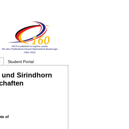
e
Student Portal
 und Sirindhorn
schaften
ute
of