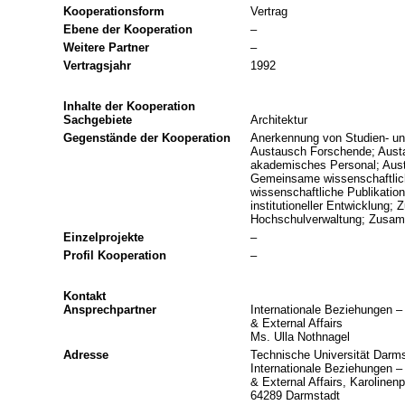
Kooperationsform
Vertrag
Ebene der Kooperation
–
Weitere Partner
–
Vertragsjahr
1992
Inhalte der Kooperation
Sachgebiete
Architektur
Gegenstände der Kooperation
Anerkennung von Studien- un
Austausch Forschende; Austa
akademisches Personal; Aus
Gemeinsame wissenschaftli
wissenschaftliche Publikatio
institutioneller Entwicklun
Hochschulverwaltung; Zusamm
Einzelprojekte
–
Profil Kooperation
–
Kontakt
Ansprechpartner
Internationale Beziehungen – 
& External Affairs
Ms. Ulla Nothnagel
Adresse
Technische Universität Darms
Internationale Beziehungen – 
& External Affairs, Karolinenp
64289 Darmstadt