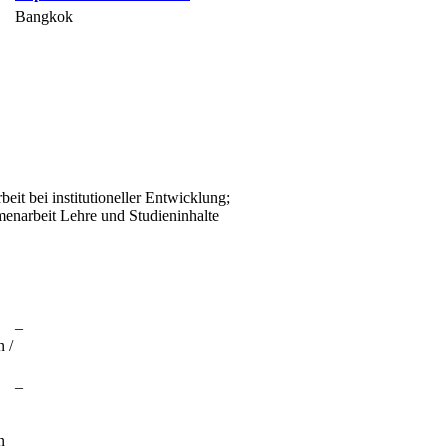
Bangkok
it bei institutioneller Entwicklung;
narbeit Lehre und Studieninhalte
–
 /
–
n