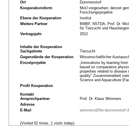
Ort
Dummerstorf
Kooperationsform
MoU vorgesehen; derzeit geme
Forschungsprojekte
Ebene der Kooperation
Institut
Weitere Partner
BMBF, NSTDA; Prof. Dr. Micha
für Tierzucht und Haustiergen
Vertragsjahr
2012
Inhalte der Kooperation
Sachgebiete
Tierzucht
Gegenstände der Kooperation
Wissenschaftlicher Austausc
Einzelprojekte
„Innovations by learning from
based on comparative physiol
properties related to disease
quality” Zusammenarbeit zw
Science and Aquaculture (Facu
Profil Kooperation
Kontakt
Ansprechpartner
Prof. Dr. Klaus Wimmers
Adresse
E-Mail
wimmers@fbn-dummerstorf.d
(Visited 62 times, 1 visits today)