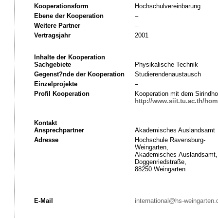
Kooperationsform
Hochschulvereinbarung
Ebene der Kooperation
–
Weitere Partner
–
Vertragsjahr
2001
Inhalte der Kooperation
Sachgebiete
Physikalische Technik
Gegenst?nde der Kooperation
Studierendenaustausch
Einzelprojekte
–
Profil Kooperation
Kooperation mit dem Sirindhor
http://www.siit.tu.ac.th/ho
Kontakt
Ansprechpartner
Akademisches Auslandsamt
Adresse
Hochschule Ravensburg-
Weingarten,
Akademisches Auslandsamt,
Doggenriedstraße,
88250 Weingarten
E-Mail
international@hs-weingarten.