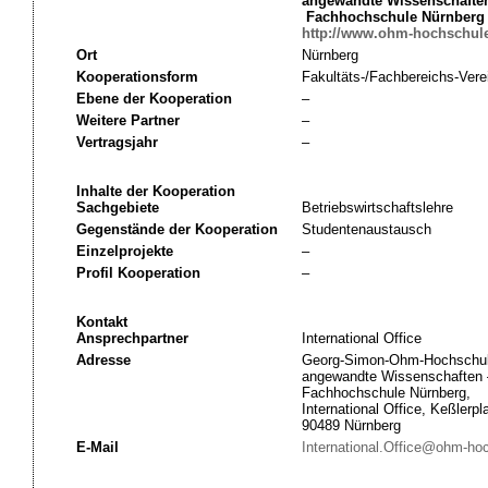
angewandte Wissenschafte
Fachhochschule Nürnberg
http://www.ohm-hochschule
Ort
Nürnberg
Kooperationsform
Fakultäts-/Fachbereichs-Vere
Ebene der Kooperation
–
Weitere Partner
–
Vertragsjahr
–
Inhalte der Kooperation
Sachgebiete
Betriebswirtschaftslehre
Gegenstände der Kooperation
Studentenaustausch
Einzelprojekte
–
Profil Kooperation
–
Kontakt
Ansprechpartner
International Office
Adresse
Georg-Simon-Ohm-Hochschul
angewandte Wissenschaften 
Fachhochschule Nürnberg,
International Office, Keßlerpl
90489 Nürnberg
E-Mail
International.Office@ohm-ho