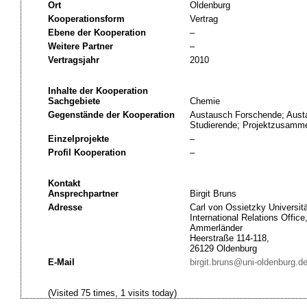
Ort
Oldenburg
Kooperationsform
Vertrag
Ebene der Kooperation
–
Weitere Partner
–
Vertragsjahr
2010
Inhalte der Kooperation
Sachgebiete
Chemie
Gegenstände der Kooperation
Austausch Forschende; Austa
Studierende; Projektzusamme
Einzelprojekte
–
Profil Kooperation
–
Kontakt
Ansprechpartner
Birgit Bruns
Adresse
Carl von Ossietzky Universit
International Relations Office
Ammerländer
Heerstraße 114-118,
26129 Oldenburg
E-Mail
birgit.bruns@uni-oldenburg.d
(Visited 75 times, 1 visits today)