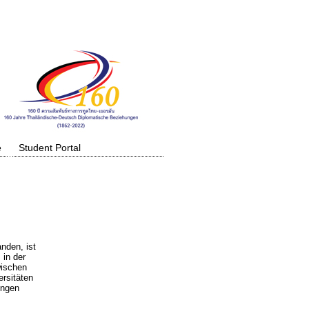
e
Student Portal
nden, ist
 in der
wischen
rsitäten
engen