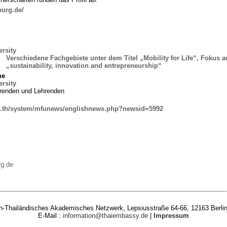
burg.de/
rsity
:
Verschiedene Fachgebiete unter dem Titel „Mobility for Life“, Fokus a
„sustainability, innovation and entrepreneurship“
me
rsity
renden und Lehrenden
.ac.th/system/mfunews/englishnews.php?newsid=5992
rg.de
-Thailändisches Akademisches Netzwerk, Lepsiusstraße 64-66, 12163 Berlin
E-Mail :
information@thaiembassy.de
|
Impressum