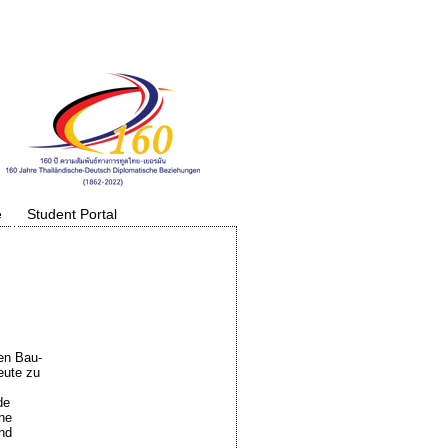
e
Student Portal
en Bau-
eute zu
de
he
nd