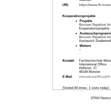
URL
https://www.fh-muen
Kooperationsprojekte
Projekte
Buriram Rajabhat Uni
Kooperationsprojekte 
Austauschprogram
Buriram Rajabhat Uni
Austausch Studierend
Weitere
–
Kontakt
Fachhochschule Müns
International Office,
Hüfferstr. 27,
48149 Münster
E-Mail
internationaloffice@f
(Visited 84 times, 1 visits today)
DTAN Deutsch