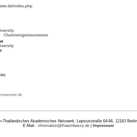
ster.de/index.php
versity
:
Chemieingenieurwesen
me
versity
e
ter,
h-muenster.de
-Thailändisches Akademisches Netzwerk, Lepsiusstraße 64-66, 12163 Berlin
E-Mail :
information@thaiembassy.de
|
Impressum