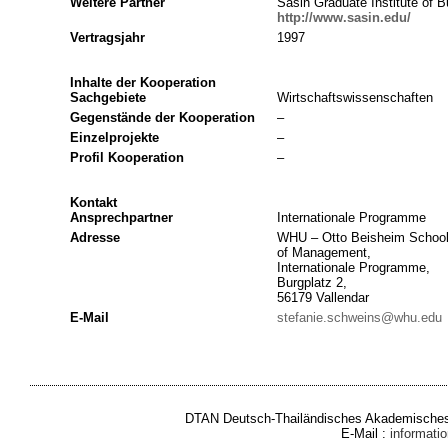
Weitere Partner
Sasin Graduate Institute of B
http://www.sasin.edu/
Vertragsjahr
1997
Inhalte der Kooperation
Sachgebiete
Wirtschaftswissenschaften
Gegenstände der Kooperation
–
Einzelprojekte
–
Profil Kooperation
–
Kontakt
Ansprechpartner
Internationale Programme
Adresse
WHU – Otto Beisheim Schoo
of Management,
Internationale Programme,
Burgplatz 2,
56179 Vallendar
E-Mail
stefanie.schweins@whu.edu
DTAN Deutsch-Thailändisches Akademisches 
E-Mail :
informat