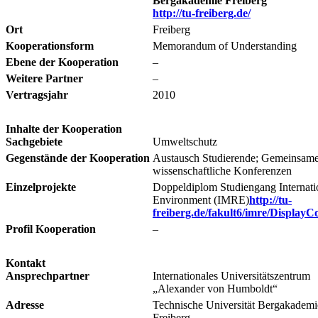
Bergakademie Freiberg
http://tu-freiberg.de/
Ort
Freiberg
Kooperationsform
Memorandum of Understanding
Ebene der Kooperation
–
Weitere Partner
–
Vertragsjahr
2010
Inhalte der Kooperation
Sachgebiete
Umweltschutz
Gegenstände der Kooperation
Austausch Studierende; Gemeinsam
wissenschaftliche Konferenzen
Einzelprojekte
Doppeldiplom Studiengang Internat
Environment (IMRE)
http://tu-
freiberg.de/fakult6/imre/DisplayC
Profil Kooperation
–
Kontakt
Ansprechpartner
Internationales Universitätszentrum
„Alexander von Humboldt“
Adresse
Technische Universität Bergakademi
Freiberg,