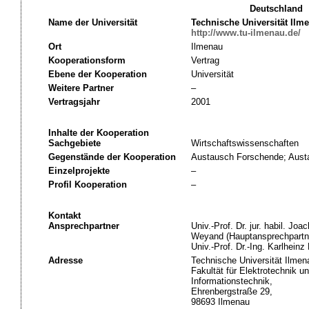
Deutschland
Name der Universität
Technische Universität Ilm
http://www.tu-ilmenau.de/
Ort
Ilmenau
Kooperationsform
Vertrag
Ebene der Kooperation
Universität
Weitere Partner
–
Vertragsjahr
2001
Inhalte der Kooperation
Sachgebiete
Wirtschaftswissenschaften
Gegenstände der Kooperation
Austausch Forschende; Austa
Einzelprojekte
–
Profil Kooperation
–
Kontakt
Ansprechpartner
Univ.-Prof. Dr. jur. habil. Joa
Weyand (Hauptansprechpartn
Univ.-Prof. Dr.-Ing. Karlhein
Adresse
Technische Universität Ilmen
Fakultät für Elektrotechnik u
Informationstechnik,
Ehrenbergstraße 29,
98693 Ilmenau