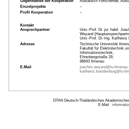
Gegenstände der Kooperation
Austausch Forschende; Austa
Einzelprojekte
–
Profil Kooperation
–
Kontakt
Ansprechpartner
Univ.-Prof. Dr. jur. habil. Joa
Weyand (Hauptansprechpartn
Univ.-Prof. Dr.-Ing. Karlhein
Adresse
Technische Universität Ilmen
Fakultät für Elektrotechnik u
Informationstechnik,
Ehrenbergstraße 29,
98693 Ilmenau
E-Mail
joachim.weyand@tu-ilmenau.
karlheinz.brandenburg@tu-il
DTAN Deutsch-Thailändisches Akademisches 
E-Mail :
informat