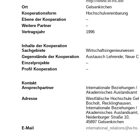
http://www.w-hs.de/
Ort
Gelsenkirchen
Kooperationsform
Hochschulvereinbarung
Ebene der Kooperation
–
Weitere Partner
–
Vertragsjahr
1996
Inhalte der Kooperation
Sachgebiete
Wirtschaftsingenieurwesen
Gegenstände der Kooperation
Austausch Lehrende; Neue Cu
Einzelprojekte
–
Profil Kooperation
–
Kontakt
Ansprechpartner
Internationale Beziehungen /
Akademisches Auslandsamt
Adresse
Westfälische Hochschule Gel
Bocholt, Recklinghausen,
Internationale Beziehungen /
Akademisches Auslandsamt,
Neidenburger Straße 10,
45897 Gelsenkirchen
E-Mail
international_relations@w-hs