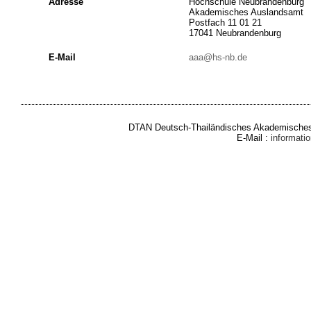
Adresse
Hochschule Neubrandenburg
Akademisches Auslandsamt
Postfach 11 01 21
17041 Neubrandenburg
E-Mail
aaa@hs-nb.de
DTAN Deutsch-Thailändisches Akademisches 
E-Mail :
informat