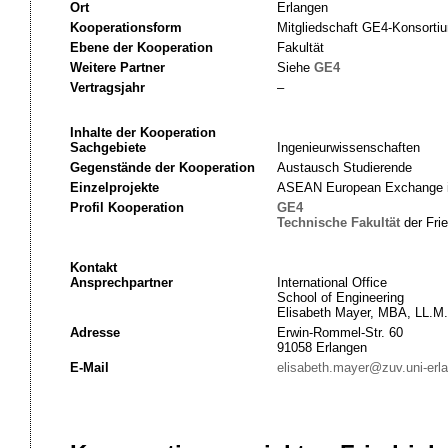
Ort
Erlangen
Kooperationsform
Mitgliedschaft GE4-Konsorti
Ebene der Kooperation
Fakultät
Weitere Partner
Siehe
GE4
Vertragsjahr
–
Inhalte der Kooperation
Sachgebiete
Ingenieurwissenschaften
Gegenstände der Kooperation
Austausch Studierende
Einzelprojekte
ASEAN European Exchange i
Profil Kooperation
GE4
Technische
Fakultät
der Frie
Kontakt
Ansprechpartner
International Office
School of Engineering
Elisabeth Mayer, MBA, LL.M.
Adresse
Erwin-Rommel-Str. 60
91058 Erlangen
E-Mail
elisabeth.mayer@zuv.uni-erl