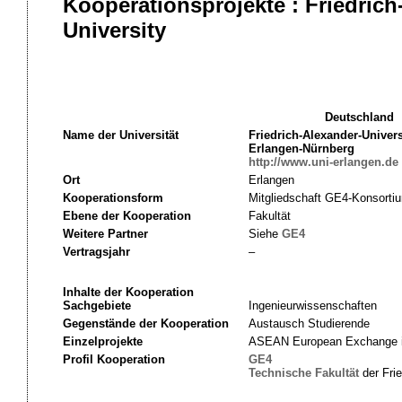
Kooperationsprojekte : Friedric
University
Deutschland
Name der Universität
Friedrich-Alexander-Univers
Erlangen-Nürnberg
http://www.uni-erlangen.de
Ort
Erlangen
Kooperationsform
Mitgliedschaft GE4-Konsorti
Ebene der Kooperation
Fakultät
Weitere Partner
Siehe
GE4
Vertragsjahr
–
Inhalte der Kooperation
Sachgebiete
Ingenieurwissenschaften
Gegenstände der Kooperation
Austausch Studierende
Einzelprojekte
ASEAN European Exchange i
Profil Kooperation
GE4
Technische
Fakultät
der Frie