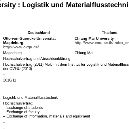
sity : Logistik und Materialflusstechni
Deutschland
Thailand
Otto-von-Guericke-Universität
Chiang Mai University
Magdeburg
http://www.cmu.ac.th/index_e
http://www.ovgu.de/
Magdeburg
Chiang Mai
Hochschulvertrag und Absichtserklärung
Hochschulvertrag (2011) MoU mit dem Institut für Logistik und Materialflus
der OVGU (2010)
–
2010/11
Logistik und Materialflusstechnik
Hochschulvertrag:
– Exchange of students
– Exchange of faculty
– Exchange of information, materials and equipment
–
–