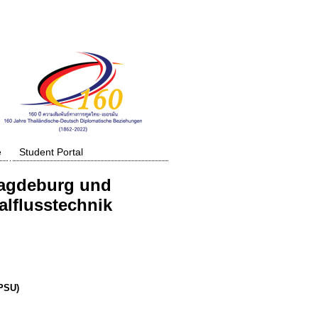
e
Student Portal
Magdeburg und
alflusstechnik
(PSU)