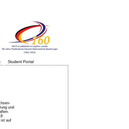
e
Student Portal
chsen-
erung und
aften.
18
ist auf