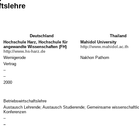
ftslehre
Deutschland
Thailand
Hochschule Harz, Hochschule
für
Mahidol University
angewandte Wissenschaften
(FH)
http://www.mahidol.ac.th
http://www.hs-harz.de
Wernigerode
Nakhon Pathom
Vertrag
–
–
2000
Betriebswirtschaftslehre
Austausch Lehrende; Austausch Studierende; Gemeinsame wissenschaftli
Konferenzen
–
–