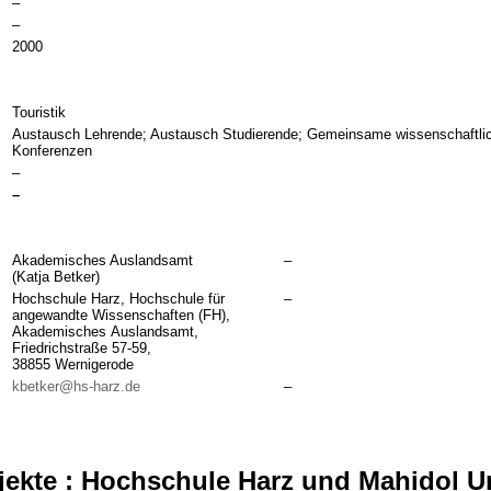
–
–
2000
Touristik
Austausch Lehrende; Austausch Studierende; Gemeinsame wissenschaftli
Konferenzen
–
–
Akademisches Auslandsamt
–
(Katja Betker)
Hochschule Harz, Hochschule für
–
angewandte Wissenschaften (FH),
Akademisches Auslandsamt,
Friedrichstraße 57-59,
38855 Wernigerode
kbetker@hs-harz.de
–
ekte : Hochschule Harz und Mahidol Un