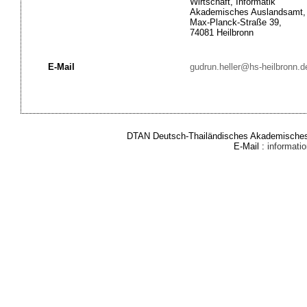
Wirtschaft, Informatik
Akademisches Auslandsamt,
Max-Planck-Straße 39,
74081 Heilbronn
E-Mail
gudrun.heller@hs-heilbronn.d
DTAN Deutsch-Thailändisches Akademisches 
E-Mail :
informat