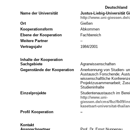
Deutschland
Name der Universität
Justus-Liebig-Universität G
http://www.uni-giessen.de/
Ort
Gießen
Kooperationsform
Abkommen
Ebene der Kooperation
Fachbereich
Weitere Partner
–
Vertragsjahr
1984/2001
Inhalte der Kooperation
Sachgebiete
Agrarwissenschaften
Gegenstände der Kooperation
Anerkennung von Studien- un
Austausch Forschende; Aust
wissenschaftliche Konferenz
Projektzusammenarbeit; Zus
Studieninhalte
Einzelprojekte
Studentenaustausch im Berei
http://www.uni-
giessen.de/cms/fbz/fb09/in
kasetsart-universitat-thaila
Profil Kooperation
–
Kontakt
Ansprechpartner
Prof. Dr. Ernst Nuppenau