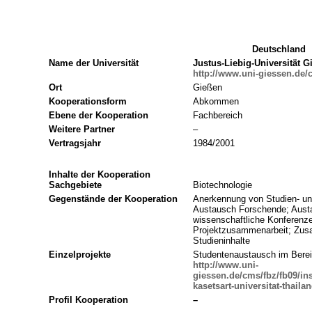
Deutschland
Name der Universität
Justus-Liebig-Universität G
http://www.uni-giessen.de/
Ort
Gießen
Kooperationsform
Abkommen
Ebene der Kooperation
Fachbereich
Weitere Partner
–
Vertragsjahr
1984/2001
Inhalte der Kooperation
Sachgebiete
Biotechnologie
Gegenstände der Kooperation
Anerkennung von Studien- un
Austausch Forschende; Aust
wissenschaftliche Konferenz
Projektzusammenarbeit; Zus
Studieninhalte
Einzelprojekte
Studentenaustausch im Berei
http://www.uni-
giessen.de/cms/fbz/fb09/in
kasetsart-universitat-thaila
Profil Kooperation
–