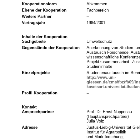
Kooperationsform
Abkommen
Ebene der Kooperation
Fachbereich
Weitere Partner
–
Vertragsjahr
1984/2001
Inhalte der Kooperation
Sachgebiete
Umweltschutz
Gegenstände der Kooperation
Anerkennung von Studien- un
Austausch Forschende; Aust
wissenschaftliche Konferenz
Projektzusammenarbeit; Zus
Studieninhalte
Einzelprojekte
Studentenaustausch im Berei
http://www.uni-
giessen.de/cms/fbz/fb09/in
kasetsart-universitat-thaila
Profil Kooperation
–
Kontakt
Ansprechpartner
Prof. Dr. Ernst Nuppenau
(Hauptansprechpartner)
Julia Volz
Adresse
Justus-Liebig-Universität Gie
Institut für Agrarpolitik
und Marktforschung,