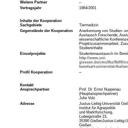
Weitere Partner
–
Vertragsjahr
1984/2001
Inhalte der Kooperation
Sachgebiete
Tiermedizin
Gegenstände der Kooperation
Anerkennung von Studien- un
Austausch Forschende; Aust
wissenschaftliche Konferenz
Projektzusammenarbeit; Zus
Studieninhalte
Einzelprojekte
Studentenaustausch im Berei
http://www.uni-
giessen.de/cms/fbz/fb09/in
kasetsart-universitat-thaila
Profil Kooperation
–
Kontakt
Ansprechpartner
Prof. Dr. Ernst Nuppenau
(Hauptansprechpartner)
Julia Volz
Adresse
Justus-Liebig-Universität Gie
Institut für Agrarpolitik
und Marktforschung,
Ludwigstraße 23,
35390 GießenJustus-Liebig-Un
Gießen