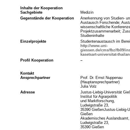
Inhalte der Kooperation
Sachgebiete
Medizin
Gegenstände der Kooperation
Anerkennung von Studien- un
Austausch Forschende; Aust
wissenschaftliche Konferenz
Projektzusammenarbeit; Zus
Studieninhalte
Einzelprojekte
Studentenaustausch im Berei
http://www.uni-
giessen.de/cms/fbz/fb09/in
kasetsart-universitat-thaila
Profil Kooperation
–
Kontakt
Ansprechpartner
Prof. Dr. Ernst Nuppenau
(Hauptansprechpartner)
Julia Volz
Adresse
Justus-Liebig-Universität Gie
Institut für Agrarpolitik
und Marktforschung,
Ludwigstraße 23,
35390 GießenJustus-Liebig-Un
Gießen
Akademisches Auslandsamt,
Ludwigstraße 23,
35390 Gießen