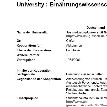
University : Ernährungswissensc
Deutschland
Name der Universität
Justus-Liebig-Universität G
http://www.uni-giessen.de/
Ort
Gießen
Kooperationsform
Abkommen
Ebene der Kooperation
Fachbereich
Weitere Partner
–
Vertragsjahr
1984/2001
Inhalte der Kooperation
Sachgebiete
Ernährungswissenschaften
Gegenstände der Kooperation
Anerkennung von Studien- un
Austausch Forschende; Aust
wissenschaftliche Konferenz
Projektzusammenarbeit; Zus
Studieninhalte
Einzelprojekte
Studentenaustausch im Berei
http://www.uni-
giessen.de/cms/fbz/fb09/in