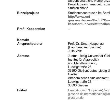
wissenschaftliche Konferenz
Projektzusammenarbeit; Zus
Studieninhalte
Einzelprojekte
Studentenaustausch im Berei
http://www.uni-
giessen.de/cms/fbz/fb09/in
kasetsart-universitat-thaila
Profil Kooperation
–
Kontakt
Ansprechpartner
Prof. Dr. Ernst Nuppenau
(Hauptansprechpartner)
Julia Volz
Adresse
Justus-Liebig-Universität Gie
Institut für Agrarpolitik
und Marktforschung,
Ludwigstraße 23,
35390 GießenJustus-Liebig-Un
Gießen
Akademisches Auslandsamt,
Ludwigstraße 23,
35390 Gießen
E-Mail
Ernst-August.Nuppenau@agra
giessen.de
internationales@a
giessen.de