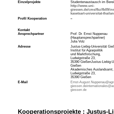
Einzelprojekte
Studentenaustausch im Berei
http://www.uni-
giessen.de/cms/fbz/fb09/in
kasetsart-universitat-thaila
Profil Kooperation
–
Kontakt
Ansprechpartner
Prof. Dr. Ernst Nuppenau
(Hauptansprechpartner)
Julia Volz
Adresse
Justus-Liebig-Universität Gie
Institut für Agrarpolitik
und Marktforschung,
Ludwigstraße 23,
35390 GießenJustus-Liebig-Un
Gießen
Akademisches Auslandsamt,
Ludwigstraße 23,
35390 Gießen
E-Mail
Ernst-August.Nuppenau@agra
giessen.de
internationales@a
giessen.de
Kooperationsprojekte : Justus-Li