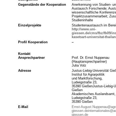
Gegenstände der Kooperation
Anerkennung von Studien- un
Austausch Forschende; Aust
wissenschaftliche Konferenz
Projektzusammenarbeit; Zus
Studieninhalte
Einzelprojekte
Studentenaustausch im Berei
http://www.uni-
giessen.de/cms/fbz/fb09/in
kasetsart-universitat-thaila
Profil Kooperation
–
Kontakt
Ansprechpartner
Prof. Dr. Ernst Nuppenau
(Hauptansprechpartner)
Julia Volz
Adresse
Justus-Liebig-Universität Gie
Institut für Agrarpolitik
und Marktforschung,
Ludwigstraße 23,
35390 GießenJustus-Liebig-Un
Gießen
Akademisches Auslandsamt,
Ludwigstraße 23,
35390 Gießen
E-Mail
Ernst-August.Nuppenau@agra
giessen.de
internationales@a
giessen.de