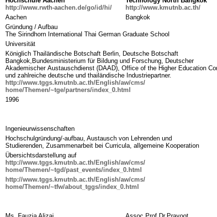
Hochschule Aachen
Technology North Bangkok
http://www.rwth-aachen.de/go/id/hi/
http://www.kmutnb.ac.th/
Aachen
Bangkok
Gründung / Aufbau
The Sirindhorn International Thai German Graduate School
Universität
Königlich Thailändische Botschaft Berlin, Deutsche Botschaft
Bangkok,Bundesministerium für Bildung und Forschung, Deutscher
Akademischer Austauschdienst (DAAD), Office of the Higher Education C
und zahlreiche deutsche und thailändische Industriepartner.
http://www.tggs.kmutnb.ac.th/English/aw/cms/
home/Themen/~tge/partners/index_0.html
1996
Ingenieurwissenschaften
Hochschulgründung/-aufbau, Austausch von Lehrenden und
Studierenden, Zusammenarbeit bei Curricula, allgemeine Kooperation
Übersichtsdarstellung auf
http://www.tggs.kmutnb.ac.th/English/aw/cms/
home/Themen/~tgd/past_events/index_0.html
http://www.tggs.kmutnb.ac.th/English/aw/cms/
home/Themen/~tfw/about_tggs/index_0.html
Ms. Fauzia Alizai
Assoc.Prof.Dr.Prayoot