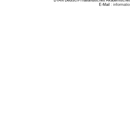
DTAN Deutsch-Thailändisches Akademisches 
E-Mail :
informat