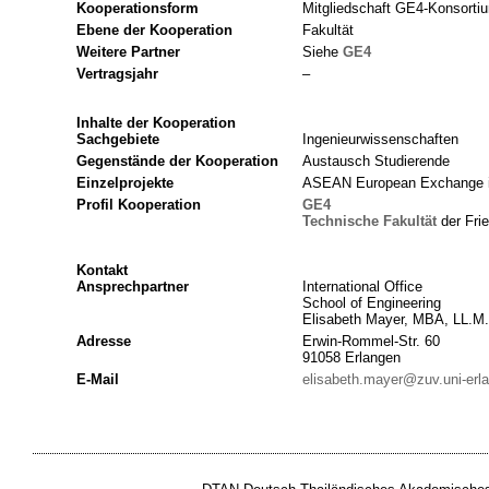
Kooperationsform
Mitgliedschaft GE4-Konsorti
Ebene der Kooperation
Fakultät
Weitere Partner
Siehe
GE4
Vertragsjahr
–
Inhalte der Kooperation
Sachgebiete
Ingenieurwissenschaften
Gegenstände der Kooperation
Austausch Studierende
Einzelprojekte
ASEAN European Exchange i
Profil Kooperation
GE4
Technische
Fakultät
der Frie
Kontakt
Ansprechpartner
International Office
School of Engineering
Elisabeth Mayer, MBA, LL.M.
Adresse
Erwin-Rommel-Str. 60
91058 Erlangen
E-Mail
elisabeth.mayer@zuv.uni-erl