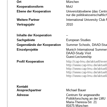
Ort
München
Kooperationsform
MoU
Ebene der Kooperation
Universitätsebene (das Centr
nur die politikwissenschaftli
Weitere Partner
International University Club
Vertragsjahr
2010
Inhalte der Kooperation
–
Sachgebiete
European Studies
Gegenstände der Kooperation
Summer Schools, DAAD-Studie
Einzelprojekte
Munich International Summer
DAAD-Study Visit
Guest-Lectureship
Profil Kooperation
http://cap-lmu.de/aktuell/ev
http://www.cap-lmu.de/aktuel
http://www.cap-lmu.de/aktuel
http://www.cap-lmu.de/aktuel
http://www.cap-lmu.de/aktuel
Kontakt
Ansprechpartner
Michael Bauer
Adresse
Centrum für angewandte
Politikforschung an der LMU
Maria-Theresia-Str. 21
81675 München