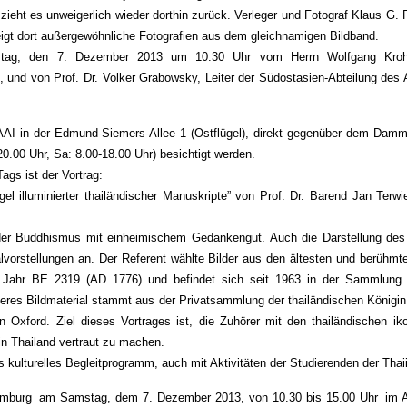
zieht es unweigerlich wieder dorthin zurück. Verleger und Fotograf Klaus G. 
igt dort außergewöhnliche Fotografien aus dem gleichnamigen Bildband.
tag, den 7. Dezember 2013 um 10.30 Uhr vom Herrn Wolfgang Krohn,
 und von Prof. Dr. Volker Grabowsky, Leiter der Südostasien-Abteilung des 
AAI in der Edmund-Siemers-Allee 1 (Ostflügel), direkt gegenüber dem Dammt
0.00 Uhr, Sa: 8.00-18.00 Uhr) besichtigt werden.
ags ist der Vortrag:
 illuminierter thailändischer Manuskripte” von Prof. Dr. Barend Jan Terwie
der Buddhismus mit einheimischem Gedankengut. Auch die Darstellung de
lvorstellungen an. Der Referent wählte Bilder aus den ältesten und berühmt
s Jahr BE 2319 (AD 1776) und befindet sich seit 1963 in der Sammlung 
eres Bildmaterial stammt aus der Privatsammlung der thailändischen Königin,
on Oxford. Ziel dieses Vortrages ist, die Zuhörer mit den thailändischen i
in Thailand vertraut zu machen.
 kulturelles Begleitprogramm, auch mit Aktivitäten der Studierenden der Thaii
Hamburg am Samstag, dem 7. Dezember 2013, von 10.30 bis 15.00 Uhr im As