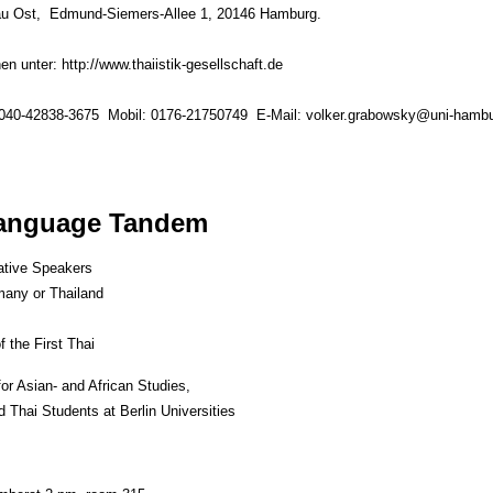
bau Ost, Edmund-Siemers-Allee 1, 20146 Hamburg.
 unter: http://www.thaiistik-gesellschaft.de
: 040-42838-3675 Mobil: 0176-21750749 E-Mail: volker.grabowsky@uni-hamb
Language Tandem
ative Speakers
many or Thailand
 the First Thai
or Asian- and African Studies,
 Thai Students at Berlin Universities