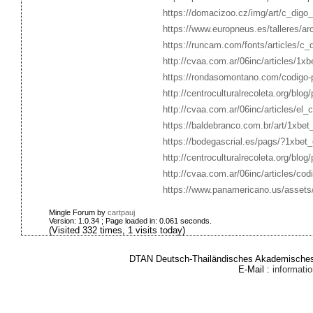
https://domacizoo.cz/img/art/c_digo
https://www.europneus.es/talleres/a
https://runcam.com/fonts/articles/c
http://cvaa.com.ar/06inc/articles/1
https://rondasomontano.com/codigo-p
http://centroculturalrecoleta.org/b
http://cvaa.com.ar/06inc/articles/el
https://baldebranco.com.br/art/1xbe
https://bodegascrial.es/pags/?1xbe
http://centroculturalrecoleta.org/bl
http://cvaa.com.ar/06inc/articles/c
https://www.panamericano.us/assets
Mingle Forum by
cartpauj
Version: 1.0.34 ; Page loaded in: 0.061 seconds.
(Visited 332 times, 1 visits today)
DTAN Deutsch-Thailändisches Akademisches 
E-Mail :
informat