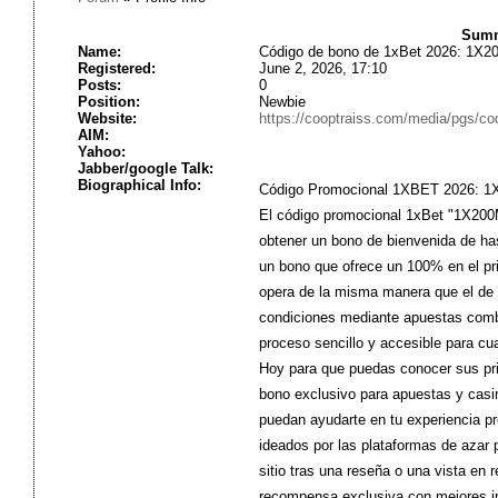
Summ
Name:
Código de bono de 1xBet 2026: 1X
Registered:
June 2, 2026, 17:10
Posts:
0
Position:
Newbie
Website:
https://cooptraiss.com/media/pgs/c
AIM:
Yahoo:
Jabber/google Talk:
Biographical Info:
Código Promocional 1XBET 2026: 1
El código promocional 1xBet "1X200M
obtener un bono de bienvenida de has
un bono que ofrece un 100% en el pr
opera de la misma manera que el de 
condiciones mediante apuestas combi
proceso sencillo y accesible para cu
Hoy para que puedas conocer sus pr
bono exclusivo para apuestas y casi
puedan ayudarte en tu experiencia pr
ideados por las plataformas de azar p
sitio tras una reseña o una vista en
recompensa exclusiva con mejores in