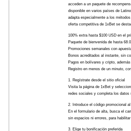
acceden a un paquete de recompensas
disponible en varios países de Lati
adapta especialmente a los métodos d
oferta competitiva de 1xBet se dest
100% extra hasta $100 USD en el pri
Paquete de bienvenida de hasta 68.
Promociones semanales con apuestas
Bonos acreditados al instante, sin c
Pagos en bolívares y cripto, además d
Registro en menos de un minuto, con 
1. Regístrate desde el sitio oficial
Visita la página de 1xBet y selecciona
redes sociales y completa los datos s
2. Introduce el código promocional al 
En el formulario de alta, busca el
sin espacios ni errores, para habilit
3. Elige tu bonificación preferida