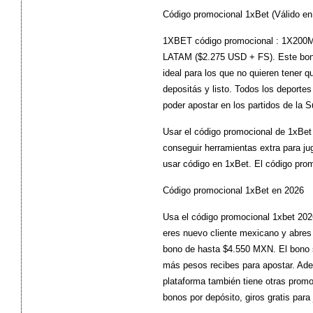
Código promocional 1xBet (Válido en
1XBET código promocional : 1X200M
LATAM ($2.275 USD + FS). Este bono 
ideal para los que no quieren tener qu
depositás y listo. Todos los deporte
poder apostar en los partidos de la 
Usar el código promocional de 1xBet 
conseguir herramientas extra para j
usar código en 1xBet. El código pro
Código promocional 1xBet en 2026
Usa el código promocional 1xbet 20
eres nuevo cliente mexicano y abres 
bono de hasta $4.550 MXN. El bono s
más pesos recibes para apostar. Adem
plataforma también tiene otras promo
bonos por depósito, giros gratis par