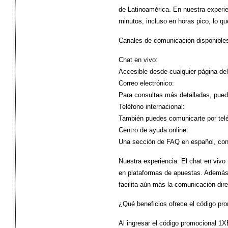
de Latinoamérica. En nuestra experie
minutos, incluso en horas pico, lo que
Canales de comunicación disponible
Chat en vivo:
Accesible desde cualquier página del 
Correo electrónico:
Para consultas más detalladas, pue
Teléfono internacional:
También puedes comunicarte por teléf
Centro de ayuda online:
Una sección de FAQ en español, con
Nuestra experiencia: El chat en vivo 
en plataformas de apuestas. Además,
facilita aún más la comunicación dire
¿Qué beneficios ofrece el código pr
Al ingresar el código promocional 1