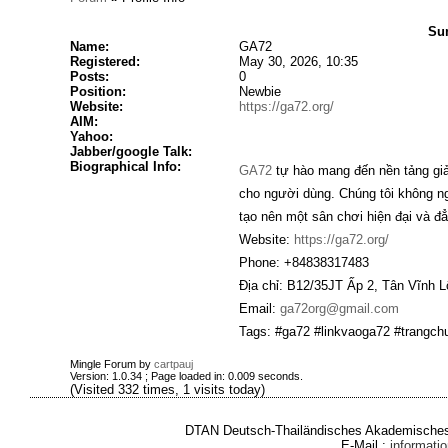
Su
Name:
GA72
Registered:
May 30, 2026, 10:35
Posts:
0
Position:
Newbie
Website:
https://ga72.org/
AIM:
Yahoo:
Jabber/google Talk:
Biographical Info:
GA72
tự hào mang đến nền tảng giải
cho người dùng. Chúng tôi không n
tạo nên một sân chơi hiện đại và đ
Website:
https://ga72.org/
Phone: +84838317483
Địa chỉ: B12/35JT Ấp 2, Tân Vĩnh L
Email:
ga72org@gmail.com
Tags: #ga72 #linkvaoga72 #trangc
Mingle Forum by
cartpauj
Version: 1.0.34 ; Page loaded in: 0.009 seconds.
(Visited 332 times, 1 visits today)
DTAN Deutsch-Thailändisches Akademisches 
E-Mail :
informat