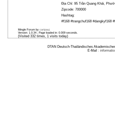
Địa Chỉ: 95 Trần Quang Khải, Phườ
Zipcode: 700000
Hashtag:
#f168 #trangchuf168 #dangkyf168 #
Mingle Forum by
cartpauj
Version: 1.0.34 ; Page loaded in: 0.009 seconds.
(Visited 332 times, 1 visits today)
DTAN Deutsch-Thailändisches Akademisches 
E-Mail :
informat