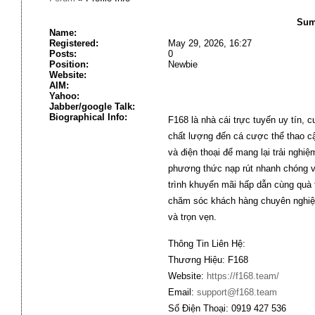
Sum
Name:
Registered:
May 29, 2026, 16:27
Posts:
0
Position:
Newbie
Website:
AIM:
Yahoo:
Jabber/google Talk:
Biographical Info:
F168 là nhà cái trực tuyến uy tín, c
chất lượng đến cá cược thể thao cập
và điện thoại để mang lại trải nghi
phương thức nạp rút nhanh chóng v
trình khuyến mãi hấp dẫn cùng quà t
chăm sóc khách hàng chuyên nghiệp l
và trọn vẹn.
Thông Tin Liên Hệ:
Thương Hiệu: F168
Website:
https://f168.team/
Email:
support@f168.team
Số Điện Thoại: 0919 427 536