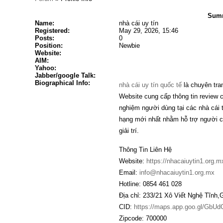
Summ
Name:
nhà cái uy tín
Registered:
May 29, 2026, 15:46
Posts:
0
Position:
Newbie
Website:
AIM:
Yahoo:
Jabber/google Talk:
Biographical Info:
nhà cái uy tín quốc tế
là chuyên tra
Website cung cấp thông tin review c
nghiệm người dùng tại các nhà cái 
hạng mới nhất nhằm hỗ trợ người c
giải trí.
Thông Tin Liên Hệ
Website:
https://nhacaiuytin1.org.m
Email:
info@nhacaiuytin1.org.mx
Hotline: 0854 461 028
Địa chỉ: 233/21 Xô Viết Nghệ Tĩnh,
CID:
https://maps.app.goo.gl/G
Zipcode: 700000