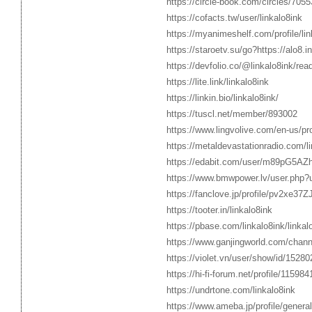
https://circle-book.com/circles/7055
https://cofacts.tw/user/linkalo8ink
https://myanimeshelf.com/profile/lin
https://staroetv.su/go?https://alo8.in
https://devfolio.co/@linkalo8ink/re
https://lite.link/linkalo8ink
https://linkin.bio/linkalo8ink/
https://tuscl.net/member/893002
https://www.lingvolive.com/en-us/pr
https://metaldevastationradio.com/l
https://edabit.com/user/m89pG5A
https://www.bmwpower.lv/user.php?u
https://fanclove.jp/profile/pv2xe37Z
https://tooter.in/linkalo8ink
https://pbase.com/linkalo8ink/linkal
https://www.ganjingworld.com/ch
https://violet.vn/user/show/id/1528
https://hi-fi-forum.net/profile/115984
https://undrtone.com/linkalo8ink
https://www.ameba.jp/profile/general