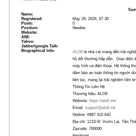
Sum
Name:
Registered:
May 28, 2026, 07:30
Posts:
0
Position:
Newbie
Website:
AIM:
Yahoo:
Jabber/google Talk:
Biographical Info:
ALO8
là nhà cái mang đến trải nghi
hũ đổi thưởng hấp dẫn . Giao diện đ
máy tính và điện thoại. Hệ thống t
đảm bảo an toàn thông tin người dù
liên tục, mang lại trải nghiệm tiện lợ
Thông Tin Liên Hệ
Thương hiệu: ALO8
Website:
https://alo8.ink/
Email:
support@alo8.ink
Hotline: 0987 315 642
Địa chỉ: 121D Đ. Vườn Lài, Tân Th
Zipcode: 700000
Hashtags