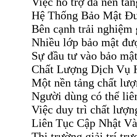
Việc hỗ trợ đa nền tản
Hệ Thống Bảo Mật Đ
Bên cạnh trải nghiệm 
Nhiều lớp bảo mật đượ
Sự đầu tư vào bảo mật 
Chất Lượng Dịch Vụ 
Một nền tảng chất lượ
Người dùng có thể liê
Việc duy trì chất lượ
Liên Tục Cập Nhật V
Thị trường giải trí tr