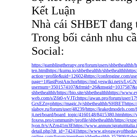
Kết Luận
Nhà cái SHBET đang từ
Trong bối cảnh nhu cầ
Social:
https://gamblingtherapy.org/forum/users/shbethealthh/
h
ten.html
https://kumu.io/shbethealthh/shbethealthh
https
action=profile&uid=126024
https://confengine.com/use
page=1#lastPostAnchor
https://md.yeswiki.net/s/Ly
usernum=3501574107&frmid=26&msgid=1037587
shbethealthh/
https://bio.site/shbethealthh
https://www.e
web.com/s/Z6t0-vVJTc
https://awan.pro/forum/user/1
GrxEZnyp
https://magic.ly/shbethealthh/SHBET
https:
slabov.ru/forum/user/48239/
https://leakedmodels.com
ji.net/board/board_topic/4160148/8415380.htm
https:
foxess.pro/community/profile/shbethealthh/
https://exp
lyon.fr/s/AZrn41m3E
https://www.annuncigratuititalia.
detail.php?dt_id=74241
https://www.giveawayoftheday
online.com/forum/members/shbethealthh.357809/#abo