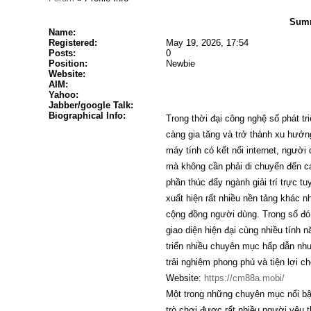
Summ
Name:
Registered:
May 19, 2026, 17:54
Posts:
0
Position:
Newbie
Website:
AIM:
Yahoo:
Jabber/google Talk:
Biographical Info:
Trong thời đại công nghệ số phát tr
càng gia tăng và trở thành xu hướng
máy tính có kết nối internet, người 
mà không cần phải di chuyển đến các
phần thúc đẩy ngành giải trí trực t
xuất hiện rất nhiều nền tảng khác 
cộng đồng người dùng. Trong số đó,
giao diện hiện đại cùng nhiều tính 
triển nhiều chuyên mục hấp dẫn như
trải nghiệm phong phú và tiện lợi c
Website:
https://cm88a.mobi/
Một trong những chuyên mục nổi bật
trò chơi được rất nhiều người yêu 