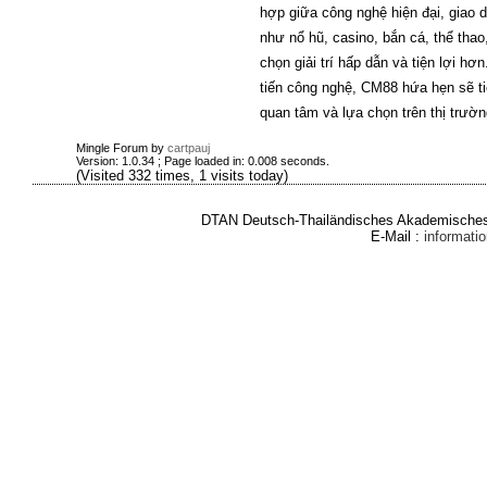
hợp giữa công nghệ hiện đại, giao d
như nổ hũ, casino, bắn cá, thể tha
chọn giải trí hấp dẫn và tiện lợi hơ
tiến công nghệ, CM88 hứa hẹn sẽ ti
quan tâm và lựa chọn trên thị trườn
Mingle Forum by
cartpauj
Version: 1.0.34 ; Page loaded in: 0.008 seconds.
(Visited 332 times, 1 visits today)
DTAN Deutsch-Thailändisches Akademisches 
E-Mail :
informat