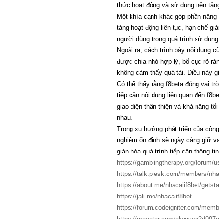
thức hoạt động và sử dụng nền tản
Một khía cạnh khác góp phần nâng c
tảng hoạt động liên tục, hạn chế gi
người dùng trong quá trình sử dụng
Ngoài ra, cách trình bày nội dung c
được chia nhỏ hợp lý, bố cục rõ ràn
không cảm thấy quá tải. Điều này g
Có thể thấy rằng f8beta đóng vai trò
tiếp cận nội dung liên quan đến f8b
giao diện thân thiện và khả năng t
nhau.
Trong xu hướng phát triển của công 
nghiệm ổn định sẽ ngày càng giữ va
giản hóa quá trình tiếp cận thông t
https://gamblingtherapy.org/forum/us
https://talk.plesk.com/members/nha
https://about.me/nhacaiif8bet/getsta
https://jali.me/nhacaiif8bet
https://forum.codeigniter.com/memb
https://gravatar.com/alwaysc2d997