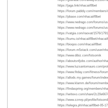
https://jaga.link/nhacaiif8bet
https://forum.pabbly.com/members/
https://pbase.com/nhacaiif8bet
https://www.nedrago.com/forums/use
https://www.nedrago.com/forums/us
https://vatgia.com/raovat/1576/1791
https://kumu.io/nhacaiif8bet/nhacaii
https://bioqoo.com/nhacaiif8bet
https://forum.m5stack.com/user/nha
https://www.dibiz.com/fotsomik
https://aboutsnfjobs.com/author/nha
https://www.luzsantomauro.com/profi
https://www.fitday.com/fitness/for
https://allods.my.games/forum/in
https://www.klamm.de/forum/member
https://findaspring.org/members/nha
https://writexo.com/share/2c20e66
https://www.zzmrp.pl/profile/fotsomi
https://telegra.ph/nhacaiif8bet-05-17