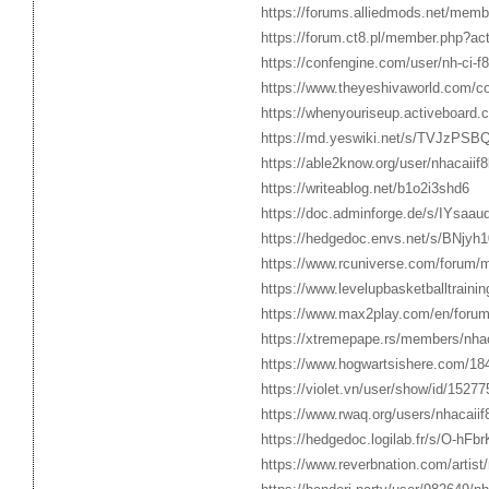
https://forums.alliedmods.net/mem
https://forum.ct8.pl/member.php?ac
https://confengine.com/user/nh-ci-f
https://www.theyeshivaworld.com/co
https://whenyouriseup.activeboard
https://md.yeswiki.net/s/TVJzPSB
https://able2know.org/user/nhacaiif8
https://writeablog.net/b1o2i3shd6
https://doc.adminforge.de/s/IYsaa
https://hedgedoc.envs.net/s/BNjyh
https://www.rcuniverse.com/forum/
https://www.levelupbasketballtrainin
https://www.max2play.com/en/forums
https://xtremepape.rs/members/nhac
https://www.hogwartsishere.com/18
https://violet.vn/user/show/id/1527
https://www.rwaq.org/users/nhacaiif
https://hedgedoc.logilab.fr/s/O-hFbr
https://www.reverbnation.com/artist/