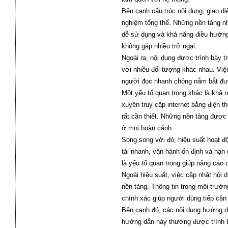
Bên cạnh cấu trúc nội dung, giao diệ
nghiệm tổng thể. Những nền tảng nh
dễ sử dụng và khả năng điều hướng 
không gặp nhiều trở ngại.
Ngoài ra, nội dung được trình bày 
với nhiều đối tượng khác nhau. Việ
người đọc nhanh chóng nắm bắt được
Một yếu tố quan trọng khác là khả n
xuyên truy cập internet bằng điện th
rất cần thiết. Những nền tảng được 
ở mọi hoàn cảnh.
Song song với đó, hiệu suất hoạt đ
tải nhanh, vận hành ổn định và hạn 
là yếu tố quan trọng giúp nâng cao 
Ngoài hiệu suất, việc cập nhật nội d
nền tảng. Thông tin trong môi trường
chính xác giúp người dùng tiếp cận
Bên cạnh đó, các nội dung hướng d
hướng dẫn này thường được trình b