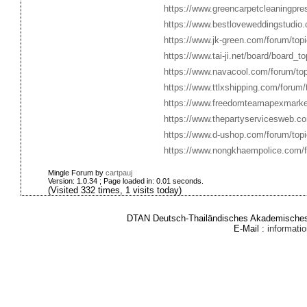
https://www.greencarpetcleaningpr
https://www.bestloveweddingstudio.
https://www.jk-green.com/forum/topi
https://www.tai-ji.net/board/board_
https://www.navacool.com/forum/top
https://www.ttlxshipping.com/forum/
https://www.freedomteamapexmarke
https://www.thepartyservicesweb.c
https://www.d-ushop.com/forum/topi
https://www.nongkhaempolice.com/f
Mingle Forum by
cartpauj
Version: 1.0.34 ; Page loaded in: 0.01 seconds.
(Visited 332 times, 1 visits today)
DTAN Deutsch-Thailändisches Akademisches 
E-Mail :
informat