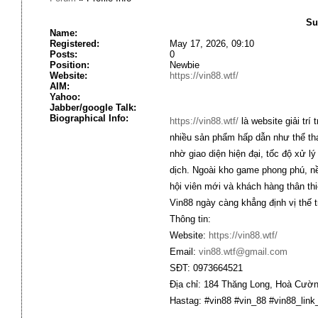
Su
Name:
Registered:
May 17, 2026, 09:10
Posts:
0
Position:
Newbie
Website:
https://vin88.wtf/
AIM:
Yahoo:
Jabber/google Talk:
Biographical Info:
https://vin88.wtf/
là website giải tr
nhiều sản phẩm hấp dẫn như thể tha
nhờ giao diện hiện đại, tốc độ xử l
dịch. Ngoài kho game phong phú, nề
hội viên mới và khách hàng thân thi
Vin88 ngày càng khẳng định vị thế t
Thông tin:
Website:
https://vin88.wtf/
Email:
vin88.wtf@gmail.com
SĐT: 0973664521
Địa chỉ: 184 Thăng Long, Hoà Cườ
Hastag: #vin88 #vin_88 #vin88_link