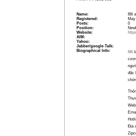
Name:
88i 
Registered:
May 
Posts:
0
Position:
New
Website:
http
AIM:
Yahoo:
Jabber/google Talk:
Biographical Info:
88i
l
cược
ngườ
đặc 
chón
Thôn
Thươ
Webs
Emai
Hotl
Địa 
Zipc