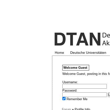
Home
Deutsche Universitäten
Welcome
Guest
Welcome Guest, posting in this f
Username:
Password:
Remember Me
Forum
»
Profile Info