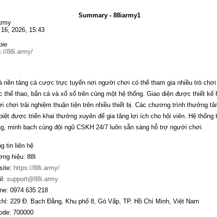
Summary - 88iarmy1
army
16, 2026, 15:43
bie
s://88i.army/
à nền tảng cá cược trực tuyến nơi người chơi có thể tham gia nhiều trò chơi 
 thể thao, bắn cá và xổ số trên cùng một hệ thống. Giao diện được thiết kế h
i chơi trải nghiệm thuận tiện trên nhiều thiết bị. Các chương trình thưởng tân
biệt được triển khai thường xuyên để gia tăng lợi ích cho hội viên. Hệ thống
g, minh bạch cùng đội ngũ CSKH 24/7 luôn sẵn sàng hỗ trợ người chơi.
g tin liên hệ
ng hiệu: 88I
ite:
https://88i.army/
l:
support@88i.army
ine: 0974 635 218
chỉ: 229 Đ. Bạch Đằng, Khu phố 8, Gò Vấp, TP. Hồ Chí Minh, Việt Nam
ode: 700000