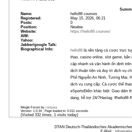
Summar
Name:
hello88 courses
Registered:
May 15, 2026, 06:21
Posts:
0
Position:
Newbie
Website:
https://hello88.courses/
AIM:
Yahoo:
Jabber/google Talk:
Biographical Info:
hello88
là nền tảng cá cược trực tuy
thao, casino online, slot game, bắn
cập nhanh và vận hành ổn định trên n
dịch thuận tiện và duy trì dịch vụ 
Phố Nguyễn An Ninh, Tương Mai, 
dịch vụ cung cấp: Cá cược thể thao
eSportsĐiểm khác biệt: Giao diện th
dạng, hỗ trợ 24/7Hastag: #hello88 #
Mingle Forum by
cartpauj
Version: 1.0.34 ; Page loaded in: 0.011 seconds.
(Visited 332 times, 1 visits today)
DTAN Deutsch-Thailändisches Akademisches 
E-Mail :
informat