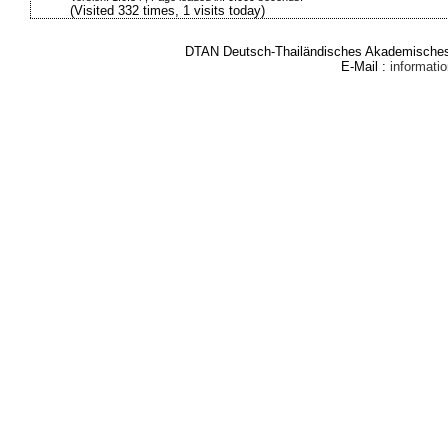
(Visited 332 times, 1 visits today)
DTAN Deutsch-Thailändisches Akademisches 
E-Mail :
informat