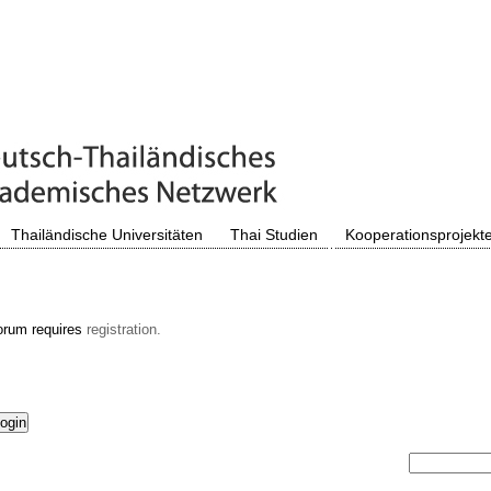
Thailändische Universitäten
Thai Studien
Kooperationsprojekt
orum requires
registration.