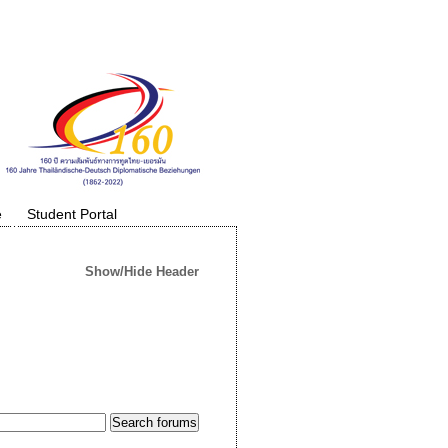
e
Student Portal
Show/Hide Header