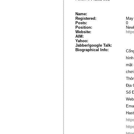
Name:
Registered:
May 
Posts:
0
Position:
New
Website:
http
AIM:
Yahoo:
Jabber/google Talk:
Biographical Info:
Cổn
hình
mật 
chơi
Thôn
Địa 
Số Đ
Webs
Emai
Hast
http
http
http