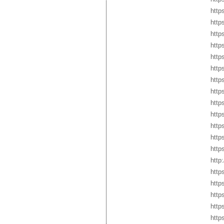
http
http
http
http
http
http
http
http
http
http
http
http
http
http
http
http
http
http
http