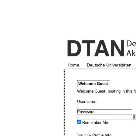
Home
Deutsche Universitäten
Welcome
Guest
Welcome Guest, posting in this f
Username:
Password:
Remember Me
Forum
»
Profile Info