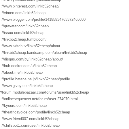
s://www.pinterest.com/linkb52cheap/
s://vimeo.com/linkb52cheap
s://www.blogger.com/profile/14195934763372465030
s://gravatar.com/linkb52cheap
s://issuu.com/linkb52cheap
s://linkb52cheap.tumblr.com/
s://www.twitch.tv/linkb52cheap/about
s://linkb52cheap.bandcamp.com/album/linkb52cheap
s://disqus.com/by/linkb52cheap/about/
s://hub.docker.com/u/linkb52cheap
s://about.me/linkb52cheap
s://profile.hatena.ne.jp/linkb52cheap/profile
s://www.givey.com/linkb52cheap
://forum.modulebazaar.com/forums/user/linkb52cheap/
s://onlinesequencer.net/forum/user-274070.html
s://kyourc.com/linkb52cheap
s://theafricavoice.com/profile/linkb52cheap
s://www.friend007.com/linkb52cheap
s://chillspot1.com/user/linkb52cheap