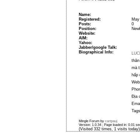
Name:
Registered:
May 
Posts:
0
Position:
New
Website:
AIM:
Yahoo:
Jabber/google Talk:
Biographical Info:
LUC
thân
mà t
hấp 
Webs
Phon
Địa 
Emai
Tags
Mingle Forum by
cartpauj
Version: 1.0.34 ; Page loaded in: 0.01 s
(Visited 332 times, 1 visits today)