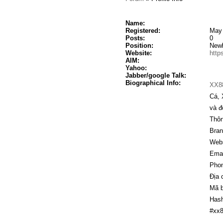
Name:
Registered:
May 
Posts:
0
Position:
New
Website:
http
AIM:
Yahoo:
Jabber/google Talk:
Biographical Info:
XX8
Cá, 
và đ
Thôn
Bran
Webs
Emai
Phon
Địa 
Mã b
Hash
#xx8