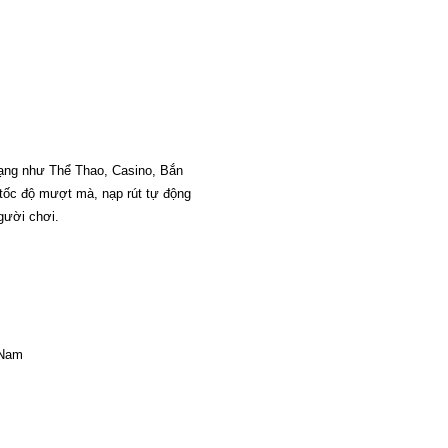
 dạng như Thể Thao, Casino, Bắn
 tốc độ mượt mà, nạp rút tự động
gười chơi.
 Nam