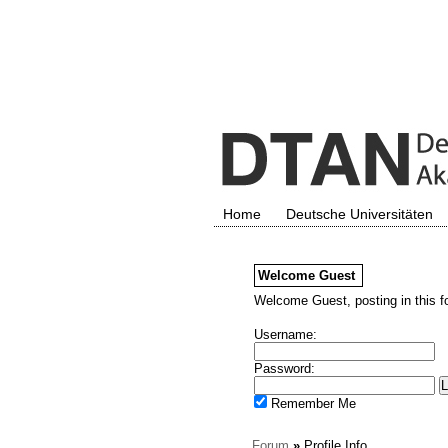
Home
Deutsche Universitäten
Welcome
Guest
Welcome Guest, posting in this f
Username:
Password:
Remember Me
Forum
»
Profile Info