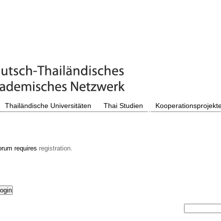
Thailändische Universitäten
Thai Studien
Kooperationsprojekt
orum requires
registration.