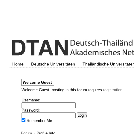
Home
Deutsche Universitäten
Thailändische Universitäte
Welcome
Guest
Welcome Guest, posting in this forum requires
registration.
Username:
Password:
Remember Me
Forum
»
Profile Info