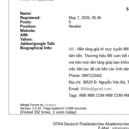
S
Name:
Registered:
May 7, 2026, 05:46
Posts:
0
Position:
Newbie
Website:
AIM:
Yahoo:
Jabber/google Talk:
Biographical Info:
88I
- Nền tảng giải trí trực tuyến 
tiên tiến. Thương hiệu 88I cam kết
mà trên mọi nền tảng giúp bạn không
việc liên tục để cải tiến các tính 
Phone: 0987123442
Địa chỉ: 39520 Đ. Nguyễn Văn Bá, 
Email:
88ilife@gmail.com
Tags: #88I #88I.COM #88I COM #
Mingle Forum by
cartpauj
Version: 1.0.34 ; Page loaded in: 0.008 seconds.
(Visited 332 times, 1 visits today)
DTAN Deutsch-Thailändisches Akademisches 
E-Mail :
informat