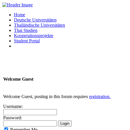
Home
Deutsche Universitäten
Thailändische Universitäten
Thai Studien
Kooperationsprojekte
Student Portal
Welcome
Guest
Welcome Guest, posting in this forum requires
registration.
Username:
Password:
Remember Me