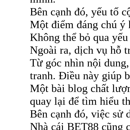
Bên cạnh đó, yếu tố cộ
Một điểm đáng chú ý k
Không thể bỏ qua yếu 
Ngoài ra, dịch vụ hỗ 
Từ góc nhìn nội dung,
tranh. Điều này giúp b
Một bài blog chất lượ
quay lại để tìm hiểu t
Bên cạnh đó, việc sử 
Nhà cái BET88 cũng ch