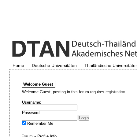
Home
Deutsche Universitäten
Thailändische Universitäte
Welcome
Guest
Welcome Guest, posting in this forum requires
registration.
Username:
Password:
Remember Me
Forum
»
Profile Info