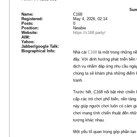
Sum
Name:
C168
Registered:
May 4, 2026, 02:14
Posts:
0
Position:
Newbie
Website:
https://c168.party/
AIM:
Yahoo:
Jabber/google Talk:
Biographical Info:
Nhà cái
C168
là một trong những nền
đây. Với định hướng phát triển bền
dịch vụ nhằm đáp ứng nhu cầu ngày 
chúng ta sẽ khám phá những điểm kh
tranh.
Trước hết, C168 nổi bật nhờ chiến 
cấp các trò chơi phổ biến, nền tảng
này giúp người chơi luôn có cảm gi
chơi mang tính chiến thuật đến nhữn
tượng khác nhau.
Một yếu tố quan trọng góp phần tạo