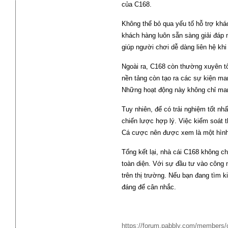
của C168.
Không thể bỏ qua yếu tố hỗ trợ kh
khách hàng luôn sẵn sàng giải đáp
giúp người chơi dễ dàng liên hệ khi 
Ngoài ra, C168 còn thường xuyên tổ
nền tảng còn tạo ra các sự kiện ma
Những hoạt động này không chỉ man
Tuy nhiên, để có trải nghiệm tốt nh
chiến lược hợp lý. Việc kiểm soát 
Cá cược nên được xem là một hình t
Tổng kết lại, nhà cái C168 không ch
toàn diện. Với sự đầu tư vào công 
trên thị trường. Nếu bạn đang tìm ki
đáng để cân nhắc.
https://forum.pabbly.com/members/